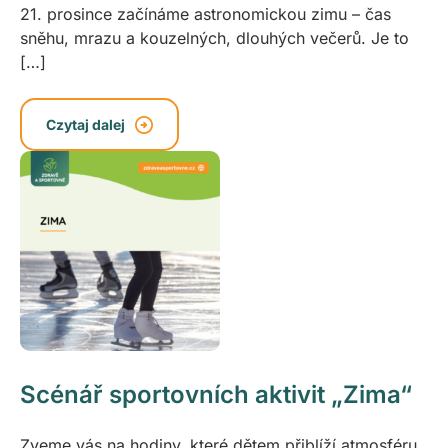
21. prosince začínáme astronomickou zimu – čas
sněhu, mrazu a kouzelných, dlouhých večerů. Je to
[…]
Czytaj dalej
Scénář sportovních aktivit „Zima“
Zveme vás na hodiny, které dětem přiblíží atmosféru