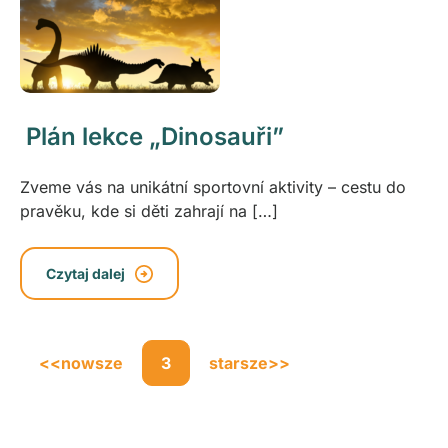
Plán lekce „Dinosauři”
Zveme vás na unikátní sportovní aktivity – cestu do
pravěku, kde si děti zahrají na […]
Czytaj dalej
<<
nowsze
3
starsze
>>