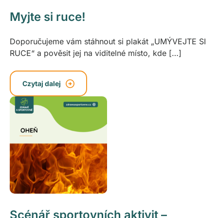
Myjte si ruce!
Doporučujeme vám stáhnout si plakát „UMÝVEJTE SI
RUCE“ a pověsit jej na viditelné místo, kde […]
Czytaj dalej
Scénář sportovních aktivit –