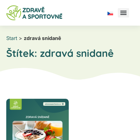
Start
>
zdravá snidanê
Štítek:
zdravá snidanê