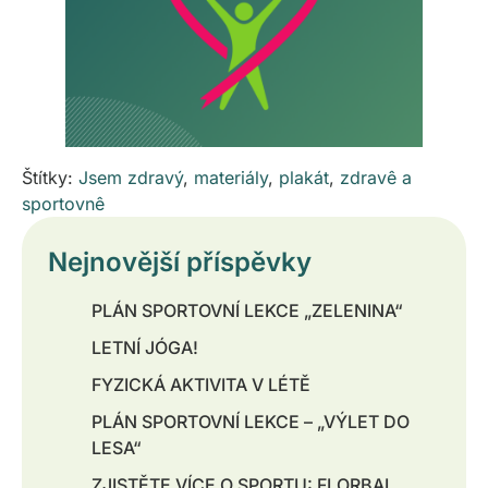
Štítky:
Jsem zdravý
,
materiály
,
plakát
,
zdravê a
sportovnê
Nejnovější příspěvky
PLÁN SPORTOVNÍ LEKCE „ZELENINA“
LETNÍ JÓGA!
FYZICKÁ AKTIVITA V LÉTĚ
PLÁN SPORTOVNÍ LEKCE – „VÝLET DO
LESA“
ZJISTĚTE VÍCE O SPORTU: FLORBAL