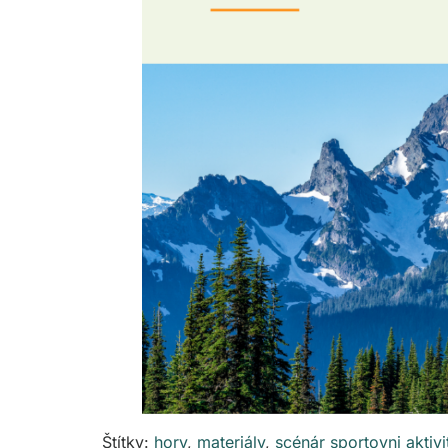
Štítky:
hory
,
materiály
,
scénár sportovni aktivi