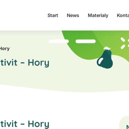
Start
News
Materialy
Kont
 Hory
ivit – Hory
ivit – Hory