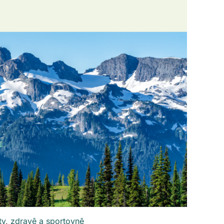
ty
,
zdravê a sportovnê