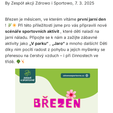
By
Zespół akcji Zdrowo i Sportowo
,
7. 3. 2025
Březen je měsícem, ve kterém vítáme
první jarní den
!
Při této příležitosti jsme pro vás připravili nové
scénáře sportovních aktivit
, které děti naladí na
jarní náladu. Připojte se k nám a zažijte zábavné
aktivity jako
„V parku“
,
„Jaro“
a mnoho dalších! Děti
díky nim pocítí radost z pohybu a jejich myšlenky se
přenesou na čerstvý vzduch – i při činnostech ve
třídě.